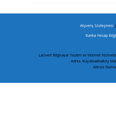
Alışveriş Sözleşmesi
Banka Hesap Bilgi
Lacivert Bilgisayar Yazılım ve İnternet Hizmetle
Adres: Küçükbakkalköy Mah.
Mersis Numar