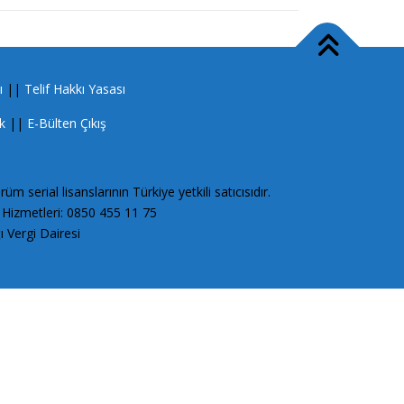
ı
||
Telif Hakkı Yasası
ik
||
E-Bülten Çıkış
serial lisanslarının Türkiye yetkili satıcısıdır.
 Hizmetleri: 0850 455 11 75
Vergi Dairesi