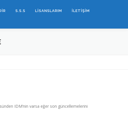
DİR
S.S.S
LİSANSLARIM
İLETİŞİM
E
ünden IDM’nin varsa eğer son güncellemelerini