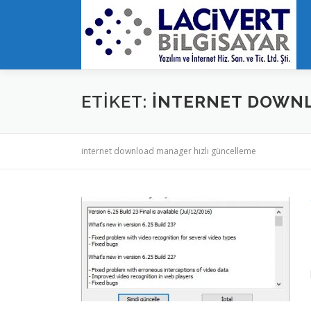
İçeriğe
geç
ETIKET:
INTERNET DOWNL
internet download manager hızlı güncelleme