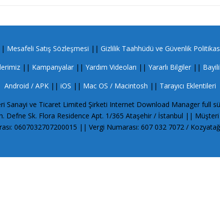
||
Mesafeli Satış Sözleşmesi
||
Gizlilik Taahhüdü ve Güvenlik Politikas
lerimiz
||
Kampanyalar
||
Yardım Videoları
||
Yararlı Bilgiler
||
Bayil
Android / APK
||
iOS
||
Mac OS / Macintosh
||
Tarayıcı Eklentileri
ri Sanayi ve Ticaret Limited Şirketi Internet Download Manager full sürüm 
 Defne Sk. Flora Residence Apt. 1/365 Ataşehir / İstanbul || Müşteri
ası: 0607032707200015 || Vergi Numarası: 607 032 7072 / Kozyatağı 