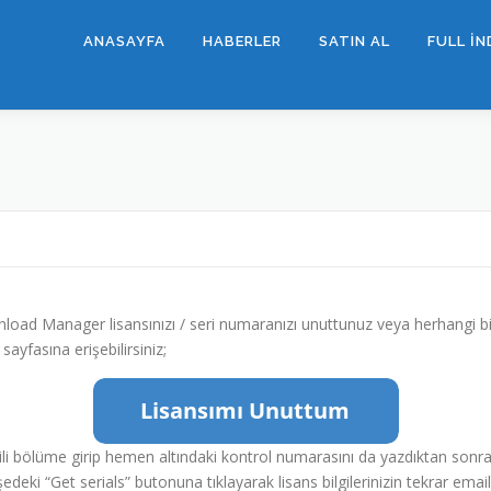
ANASAYFA
HABERLER
SATIN AL
FULL İN
oad Manager lisansınızı / seri numaranızı unuttunuz veya herhangi bi
ayfasına erişebilirsiniz;
li bölüme girip hemen altındaki kontrol numarasını da yazdıktan sonra ye
şedeki “Get serials” butonuna tıklayarak lisans bilgilerinizin tekrar emai