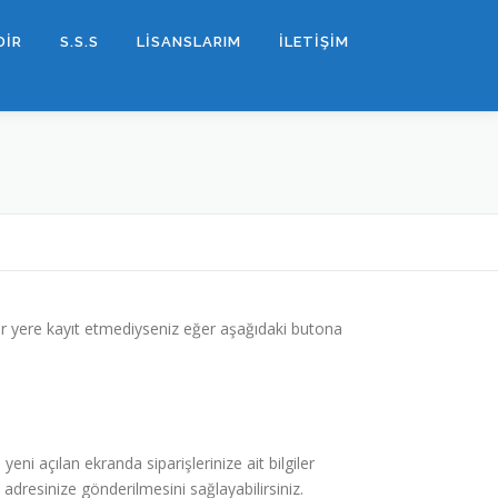
DİR
S.S.S
LİSANSLARIM
İLETİŞİM
r yere kayıt etmediyseniz eğer aşağıdaki butona
ni açılan ekranda siparişlerinize ait bilgiler
l adresinize gönderilmesini sağlayabilirsiniz.