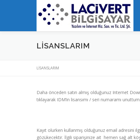
İçeriğe
geç
LİSANSLARIM
LİSANSLARIM
Daha önceden satın almış olduğunuz Internet Downl
tıklayarak IDM’in lisansımı / seri numaramı unuttum s
Kayıt olurken kullanmış olduğunuz email adresini ilgi
gözükecektir. İlgili siparişinize ait hemen sağ alt kö