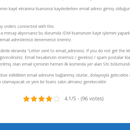
amın kayıt ekranına lisansınızı kaydederken email adresi girmiş olduğu
any orders connected with this
a mesajı alıyorsanız bu durumda IDM lisansınızın kayıt işlemini yaparke
email adreslerinizi denemenizi öneririz.
kdirde ekranda “Letter sent to email_adresiniz. If you do not get the let
göreceksiniz. Email hesabınızın önemsiz / gereksiz / spam postalar kl
miş olan email içerisinin hemen ilk kısmında yer alan SN: bölümünde si
k aktive edildikleri email adresine bağlanmış olurlar, dolayısıyla gelecek
olamayacak ve yeni bir lisans satın almanız gerekecektir.
4.1/5 - (96 votes)