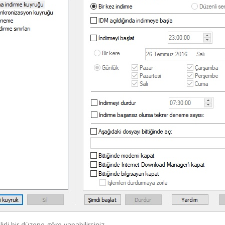
irli bir düzene göre yapabilirsiniz.