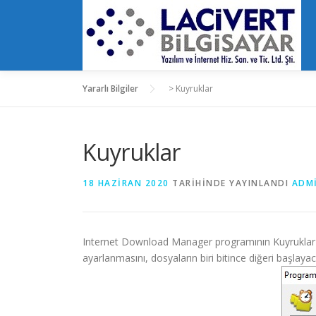
İçeriğe
geç
Yararlı Bilgiler
>
Kuyruklar
Kuyruklar
18 HAZIRAN 2020
TARIHINDE YAYINLANDI
ADM
Internet Download Manager programının Kuyruklar hiz
ayarlanmasını, dosyaların biri bitince diğeri başlayac