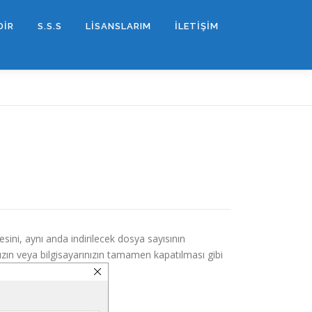
DİR
S.S.S
LİSANSLARIM
İLETİŞİM
ini, aynı anda indirilecek dosya sayısının
ınızın veya bilgisayarınızın tamamen kapatılması gibi