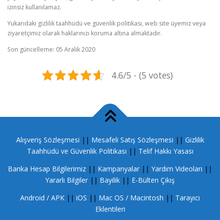
izinsiz kullanılamaz.
Yukarıdaki gizlilik taahhüdü ve güvenlik politikası, web site üyemiz veya
ziyaretçimiz olarak haklarınızı koruma altına almaktadır.
Son güncelleme: 05 Aralık 2020
4.6/5 - (5 votes)
Alışveriş Sözleşmesi
||
Mesafeli Satış Sözleşmesi
||
Gizlilik
Taahhüdü ve Güvenlik Politikası
||
Telif Hakkı Yasası
Banka Hesap Bilgilerimiz
||
Kampanyalar
||
Yardım Videoları
||
Yararlı Bilgiler
||
Bayilik
||
E-Bülten Çıkış
Android / APK
||
iOS
||
Mac OS / Macintosh
||
Tarayıcı
Eklentileri