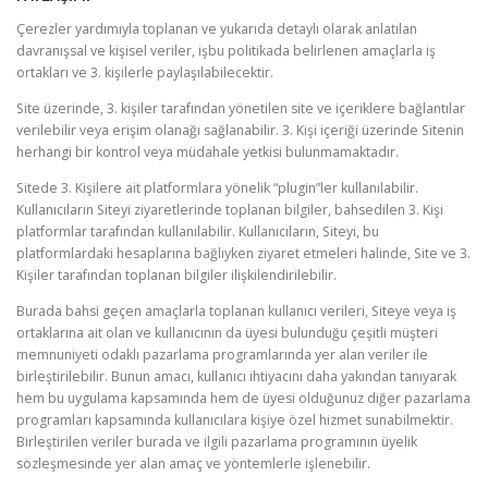
Çerezler yardımıyla toplanan ve yukarıda detaylı olarak anlatılan
davranışsal ve kişisel veriler, işbu politikada belirlenen amaçlarla iş
ortakları ve 3. kişilerle paylaşılabilecektir.
Site üzerinde, 3. kişiler tarafından yönetilen site ve içeriklere bağlantılar
verilebilir veya erişim olanağı sağlanabilir. 3. Kişi içeriği üzerinde Sitenin
herhangi bir kontrol veya müdahale yetkisi bulunmamaktadır.
Sitede 3. Kişilere ait platformlara yönelik “plugin”ler kullanılabilir.
Kullanıcıların Siteyi ziyaretlerinde toplanan bilgiler, bahsedilen 3. Kişi
platformlar tarafından kullanılabilir. Kullanıcıların, Siteyi, bu
platformlardaki hesaplarına bağlıyken ziyaret etmeleri halinde, Site ve 3.
Kişiler tarafından toplanan bilgiler ilişkilendirilebilir.
Burada bahsi geçen amaçlarla toplanan kullanıcı verileri, Siteye veya iş
ortaklarına ait olan ve kullanıcının da üyesi bulunduğu çeşitli müşteri
memnuniyeti odaklı pazarlama programlarında yer alan veriler ile
birleştirilebilir. Bunun amacı, kullanıcı ihtiyacını daha yakından tanıyarak
hem bu uygulama kapsamında hem de üyesi olduğunuz diğer pazarlama
programları kapsamında kullanıcılara kişiye özel hizmet sunabilmektir.
Birleştirilen veriler burada ve ilgili pazarlama programının üyelik
sözleşmesinde yer alan amaç ve yöntemlerle işlenebilir.