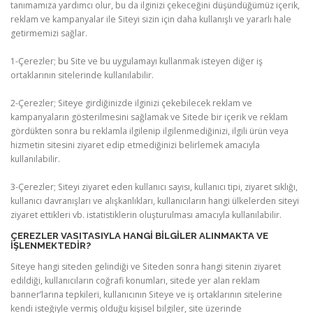
tanımamıza yardımcı olur, bu da ilginizi çekeceğini düşündüğümüz içerik,
reklam ve kampanyalar ile Siteyi sizin için daha kullanışlı ve yararlı hale
getirmemizi sağlar.
1-Çerezler; bu Site ve bu uygulamayı kullanmak isteyen diğer iş
ortaklarının sitelerinde kullanılabilir.
2-Çerezler; Siteye girdiğinizde ilginizi çekebilecek reklam ve
kampanyaların gösterilmesini sağlamak ve Sitede bir içerik ve reklam
gördükten sonra bu reklamla ilgilenip ilgilenmediğinizi, ilgili ürün veya
hizmetin sitesini ziyaret edip etmediğinizi belirlemek amacıyla
kullanılabilir.
3-Çerezler; Siteyi ziyaret eden kullanıcı sayısı, kullanıcı tipi, ziyaret sıklığı,
kullanıcı davranışları ve alışkanlıkları, kullanıcıların hangi ülkelerden siteyi
ziyaret ettikleri vb. istatistiklerin oluşturulması amacıyla kullanılabilir.
ÇEREZLER VASITASIYLA HANGI BILGILER ALINMAKTA VE
IŞLENMEKTEDIR?
Siteye hangi siteden gelindiği ve Siteden sonra hangi sitenin ziyaret
edildiği, kullanıcıların coğrafi konumları, sitede yer alan reklam
banner’larına tepkileri, kullanıcının Siteye ve iş ortaklarının sitelerine
kendi isteğiyle vermiş olduğu kişisel bilgiler, site üzerinde