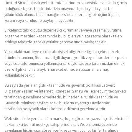
Limited Şirketi olarak web sitemiz üzerinden siparişiniz esnasında girmiş
olduğunuz kişisel bilgileriniz sizin onayınız dışında ya da yasal bir
yükümlülük altında bulunmadığımız sürece herhangi bir üçüncü şahıs,
kurum veya kuruluş ile paylaşılmayacaktır.
Şirketimiz; tabi olduğu düzenleyici kurumlar ve/veya yasama, yürütme
organ ve mercileri kapsamında bu bilgileri yalnızca resmi olarak talep
edildiği takdirde gerekli yetkiler çerçevesinde paylaşacaktır.
Yukarıdaki maddeye ek olarak, kişisel bilgileriniz ilginizi çekebilecek
ürünlerin tanıtımı, firmamızla ilgili duyuru, yenilik veya haberlerin e-posta
veya cep telefonunuza yollanması suretiyle sadece tarafımızdan olmak
üzere ilgili kanunlara aykırı hareket etmeden pazarlama amaçlı
kullanılabilecektir.
Bu sayfada yer alan gizlilik taahhüdü ve güvenlik politikası Lacivert
Bilgisayar Yazılım ve İnternet Hizmetleri Sanayi ve Ticaret Limited Şirketi
tarafından güncellenebilmektedir, bu nedenle “Gizlilik Taahhüdü ve
Güvenlik Politikası” sayfamızdaki bilgilerin ziyaretçi / üyelerimiz
tarafından periyodik olarak kontrol edilmesi gerekmektedir.
Web sitemizde yer alan tüm marka, logo, görsel ve yazısal içeriklerin telif
hakları aksi belirtilmedikçe sahiplerine aittir. Web sitemiz üzerinde
yayınlanan hiçbir yazı, görsel içerik veya veri üçüncü kişiler tarafından