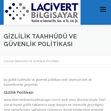
İçeriğe
geç
Menü
ANASAYFA
HABERLER
SATIN AL
GİZLİLİK TAAHHÜDÜ VE
GÜVENLİK POLİTİKASI
FULL İNDİR
S.S.S
LİSANSLARIM
İLETİŞİM
GİZLİLİK TAAHHÜDÜ VE GÜVENLİK POLİTİKASI
Bu gizlilik taahhüdü ve güvenlik politikası web sitemizin tüm alt
bölümlerinde geçerlidir.
Gizlilik Politikası
www.internetdownloadmanager.com.tr web sitesi (Bundan böyle ‘Site’)
olarak kişisel gizlilik haklarınıza saygı duyuyor ve sitemizde geçirdiğiniz
süre zarfında bunu sağlamaya çalışıyoruz. Kişisel bilgilerinizin güvenliği