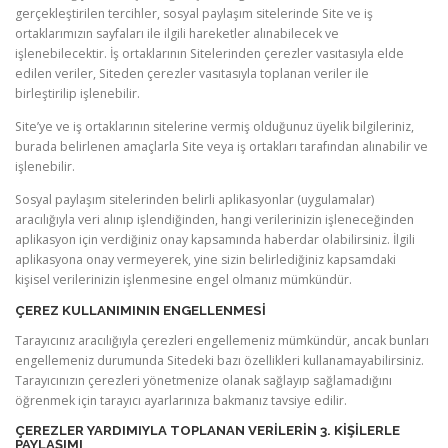
gerçekleştirilen tercihler, sosyal paylaşım sitelerinde Site ve iş
ortaklarımızın sayfaları ile ilgili hareketler alınabilecek ve
işlenebilecektir. İş ortaklarının Sitelerinden çerezler vasıtasıyla elde
edilen veriler, Siteden çerezler vasıtasıyla toplanan veriler ile
birleştirilip işlenebilir.
Site’ye ve iş ortaklarının sitelerine vermiş olduğunuz üyelik bilgileriniz,
burada belirlenen amaçlarla Site veya iş ortakları tarafından alınabilir ve
işlenebilir.
Sosyal paylaşım sitelerinden belirli aplikasyonlar (uygulamalar)
aracılığıyla veri alınıp işlendiğinden, hangi verilerinizin işleneceğinden
aplikasyon için verdiğiniz onay kapsamında haberdar olabilirsiniz. İlgili
aplikasyona onay vermeyerek, yine sizin belirlediğiniz kapsamdaki
kişisel verilerinizin işlenmesine engel olmanız mümkündür.
ÇEREZ KULLANIMININ ENGELLENMESI
Tarayıcınız aracılığıyla çerezleri engellemeniz mümkündür, ancak bunları
engellemeniz durumunda Sitedeki bazı özellikleri kullanamayabilirsiniz.
Tarayıcınızın çerezleri yönetmenize olanak sağlayıp sağlamadığını
öğrenmek için tarayıcı ayarlarınıza bakmanız tavsiye edilir.
ÇEREZLER YARDIMIYLA TOPLANAN VERILERIN 3. KIŞILERLE
PAYLAŞIMI