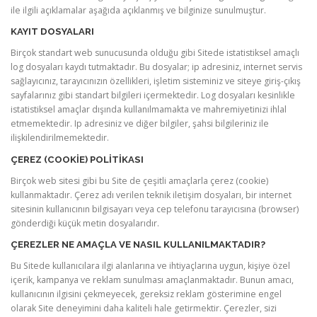
ile ilgili açıklamalar aşağıda açıklanmış ve bilginize sunulmuştur.
KAYIT DOSYALARI
Birçok standart web sunucusunda olduğu gibi Sitede istatistiksel amaçlı
log dosyaları kaydı tutmaktadır. Bu dosyalar; ip adresiniz, internet servis
sağlayıcınız, tarayıcınızın özellikleri, işletim sisteminiz ve siteye giriş-çıkış
sayfalarınız gibi standart bilgileri içermektedir. Log dosyaları kesinlikle
istatistiksel amaçlar dışında kullanılmamakta ve mahremiyetinizi ihlal
etmemektedir. Ip adresiniz ve diğer bilgiler, şahsi bilgileriniz ile
ilişkilendirilmemektedir.
ÇEREZ (COOKIE) POLITIKASI
Birçok web sitesi gibi bu Site de çeşitli amaçlarla çerez (cookie)
kullanmaktadır. Çerez adı verilen teknik iletişim dosyaları, bir internet
sitesinin kullanıcının bilgisayarı veya cep telefonu tarayıcısına (browser)
gönderdiği küçük metin dosyalarıdır.
ÇEREZLER NE AMAÇLA VE NASIL KULLANILMAKTADIR?
Bu Sitede kullanıcılara ilgi alanlarına ve ihtiyaçlarına uygun, kişiye özel
içerik, kampanya ve reklam sunulması amaçlanmaktadır. Bunun amacı,
kullanıcının ilgisini çekmeyecek, gereksiz reklam gösterimine engel
olarak Site deneyimini daha kaliteli hale getirmektir. Çerezler, sizi