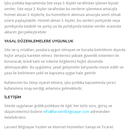
İşbu politika kapsamında Site veya 3. Kişiler tarafından işlenen kişisel
veriler, Site veya 3. Kişiler tarafından bu verilerin işlenmesi amacıyla
hizmet alınan 3. Kişilerle, bu hizmetlerin alınması amacıyla sınırlı olmak
üzere paylaşılabilir. Hizmet alınan 3. Kişiler, bu verileri yurtiçinde veya
yurtdışında tutabilir ve yurtiçi ya da yurtdışında tutulan veriler arasında
aktarım gerçekleştirebilir.
YASAL DÜZENLEMELERE UYGUNLUK
Site ve iş ortakları, yasalara uygun olmayan ve burada belirtilenin dışında
hiçbir amaçla hareket etmez. Verileriniz yüksek güvenlik önlemleri ile
korunacak, kredi kartı ve ödeme bilgileriniz hiçbir durumda
alınmayacaktır. Bu uygulama, yasal gelişmeler karşısında revize edilir ve
yasa ile belirlenen şekil ve kapsama uygun hale getirilir.
Kullanıcının bu Siteyi ziyaret etmesi, işbu politika kapsamında çerez
kullanımına onay verdiği anlamına gelmektedir.
İLETIŞIM
Sitede uygulanan gizlilik politikası ile ilgili; her türlü soru, görüş ve
düşüncelerinizi bizlere
info@lacivertbilgisayar.com
adresinden
iletebilirsiniz.
Lacivert Bilgisayar Yazılım ve İnternet Hizmetleri Sanayi ve Ticaret