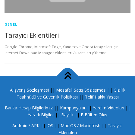
GENEL
Tarayıcı Eklentileri
Google Chrome, Microsoft Edge, Yandex ve Opera tarayıcıları için
Internet Download Manager eklentileri / uzantıları yükleme
Alışveriş Sözleşmesi
||
Mesafeli Satış Sözleşmesi
||
Gizlilik
Taahhüdü ve Güvenlik Politikası
||
Telif Hakkı Yasası
Banka Hesap Bilgilerimiz
||
Kampanyalar
||
Yardım Videoları
||
Yararlı Bilgiler
||
Bayilik
||
E-Bülten Çıkış
Android / APK
||
iOS
||
Mac OS / Macintosh
||
Tarayıcı
Eklentileri