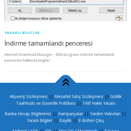
YARARLI BILGILER
İndirme tamamlandı penceresi
Internet Download Manager – IDM programı indirme tamamlandı
penceresi hakkında bilgiler
Alışveriş Sözleşmesi
||
Mesafeli Satış Sözleşmesi
||
Gizlilik
Taahhüdü ve Güvenlik Politikası
||
Telif Hakkı Yasası
Banka Hesap Bilgilerimiz
||
Kampanyalar
||
Yardım Videoları
||
Yararlı Bilgiler
||
Bayilik
||
E-Bülten Çıkış
Android / APK
||
iOS
||
Mac OS / Macintosh
||
Tarayıcı